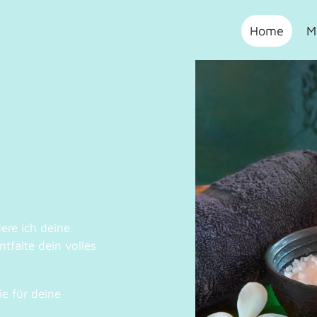
Home
M
ere ich deine
tfalte dein volles
ie für deine