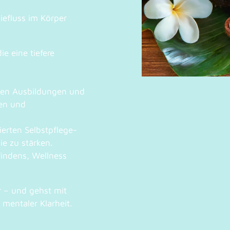
efluss im Körper
e eine tiefere
rten Ausbildungen und
en und
ierten Selbstpflege-
e zu stärken.
findens, Wellness
r – und gehst mit
mentaler Klarheit.